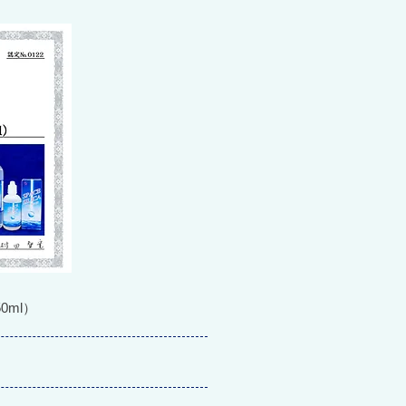
50ml）