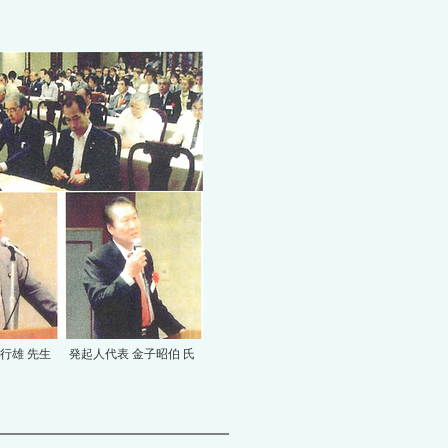
行雄 先生
発起人代表 金子昭伯 氏