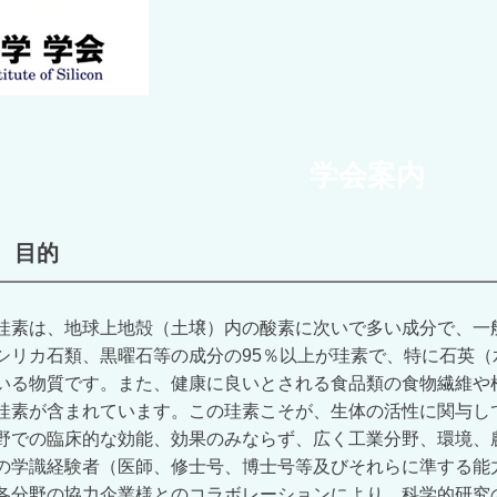
​学会案内
目的
珪素は、地球上地殻（土壌）内の酸素に次いで多い成分で、一
シリカ石類、黒曜石等の成分の95％以上が珪素で、特に石英（
いる物質です。また、健康に良いとされる食品類の食物繊維や
珪素が含まれています。この珪素こそが、生体の活性に関与し
野での臨床的な効能、効果のみならず、広く工業分野、環境、
の学識経験者（医師、修士号、博士号等及びそれらに準する能
各分野の協力企業様とのコラボレーションにより、科学的研究