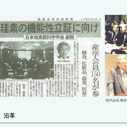
初代会長 柳本
沿革