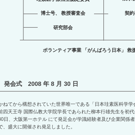
博士号、 教授審査会
契約
研究部会
ボランティア事業 「がんばろう日本」 救
発会式 2008 年 8 月 30 日
かねてから構想されていた世界唯一である「日本珪素医科学学
前四天王寺 国際仏教大学院学長であられた柳本行雄先生を初代会
30日、大阪第一ホテル にて発足会が学識経験者及び企業関係者
で、盛大に開催され発足しました。