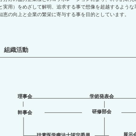
と実用）をめざして解明、追求する事で想像を超越するような
知恵の向上と企業の繁栄に寄与する事を目的としています。
組織活動
理事会
学術発表会
研修部会
幹事会
展示
珪素医学療法士認定委員