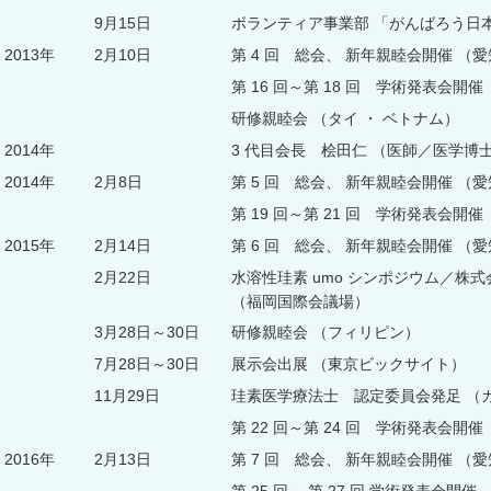
9月15日
ボランティア事業部 「がんばろう日
2013年
2月10日
第 4 回 総会、 新年親睦会開催 
第 16 回～第 18 回 学術発表会開催
研修親睦会 （タイ ・ ベトナム）
2014年
3 代目会長 桧田仁 （医師／医学博士
2014年
2月8日
第 5 回 総会、 新年親睦会開催 
第 19 回～第 21 回 学術発表会開催
2015年
2月14日
第 6 回 総会、 新年親睦会開催 
2月22日
水溶性珪素 umo シンポジウム／株式
（福岡国際会議場）
3月28日～30日
研修親睦会 （フィリピン）
7月28日～30日
展示会出展 （東京ビックサイト）
11月29日
珪素医学療法士 認定委員会発足 （
第 22 回～第 24 回 学術発表会開催
2016年
2月13日
第 7 回 総会、 新年親睦会開催 