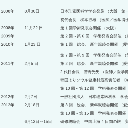
2008年
8月30日
日本珪素医科学学会発足 （大阪 第
初代会長 柳本行雄 （医師／医学博士
2008年
11月22 日
第 1 回学術発表会開催 （大阪）
2009年
第 2 回～第 6 回 学術発表会開催 （
2010年
1月23 日
第 1 回 総会、 新年親睦会開催 
第 7 回～第 9 回 学術発表会開催 （
2011年
2月5 日
第 2 回 総会、 新年親睦会開催 
2 代目会長 菅野光男 （医師／医学
韓国よりソウル健康村最高責任者 Dr
第 10 回～第 12 回 学術発表会開催
2012年
2月7日
一般社団法人 日本珪素医科学 学
2012年
2月18日
第 3 回 総会、 新年親睦会開催 
第 13 回～第 15 回 学術発表会開催
6月12日～15日
研修親睦会 中国上海 4 日間の旅 実