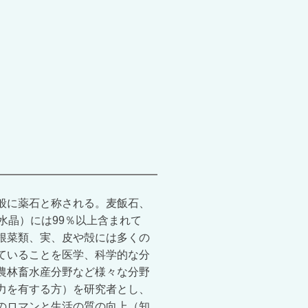
般に薬石と称される。麦飯石、
水晶）には99％以上含まれて
根菜類、実、皮や殻には多くの
ていることを医学、科学的な分
農林畜水産分野など様々な分野
力を有する方）を研究者とし、
のロマンと生活の質の向上（知