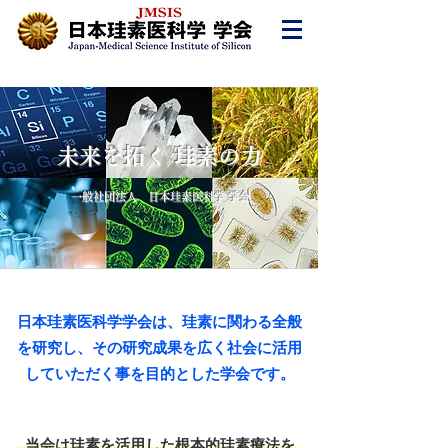
未来を拓く 珪素の力
一般社団法人 日本珪素医科学 学会
日本珪素医科学学会は、珪素に関わる全般
を研究し、その研究成果を広く社会に活用
していただく事を目的とした学会です。
当会は珪素を活用した根本的珪素療法を