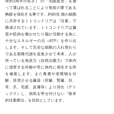
球約3周半の長さ） の「毛細血管」を通
って運ばれることにより免疫の要である
胸腺を強化する事です。約60兆 個の細胞
に共存するミトコンドリアは「珪素」で
構成されています。ミトコンドリアは臓
器や筋肉を働かせたり脳が活動する為に
十分なエネルギーの元（ATP）を作り出
します。そして完全な細胞の入れ替わり
である新陳代謝を促進させて本来、人が
持っている免疫力（自然治癒力）で体内
に侵害する外敵や常に体内に発生する癌
を修復します。また毒素や老廃物を分
解、排泄させる臓器（肝臓、腎臓、目、
耳、爪、毛髪、皮膚等）より排出（デト
ックス）し、病気を寄せ付けない「根本
的珪素療法」を目的としています。