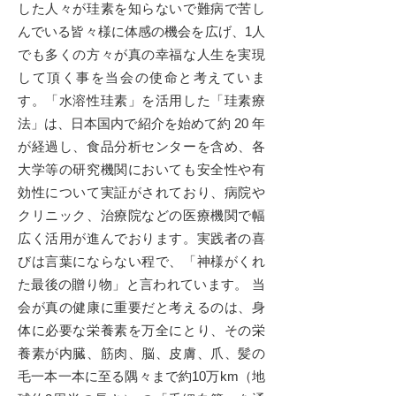
した人々が珪素を知らないで難病で苦し
んでいる皆々様に体感の機会を広げ、1人
でも多くの方々が真の幸福な人生を実現
して頂く事を当会の使命と考えていま
す。「水溶性珪素」を活用した「珪素療
法」は、日本国内で紹介を始めて約 20 年
が経過し、食品分析センターを含め、各
大学等の研究機関においても安全性や有
効性について実証がされており、病院や
クリニック、治療院などの医療機関で幅
広く活用が進んでおります。実践者の喜
びは言葉にならない程で、「神様がくれ
た最後の贈り物」と言われています。 当
会が真の健康に重要だと考えるのは、身
体に必要な栄養素を万全にとり、その栄
養素が内臓、筋肉、脳、皮膚、爪、髪の
毛一本一本に至る隅々まで約10万km（地