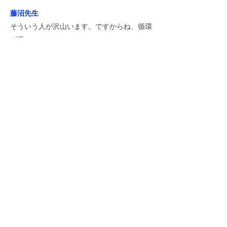
藤沼先生
そういう人が沢山います。ですからね、循環
が悪い。
​青山アナウンサー
なるほど、血流も良くしないといけないとい
う。
藤沼先生
そうです。血流が悪い。それとですね、便秘
の人はですね、6割います。ですから、便秘
を解消する。
「そのデトックスをする「「血流をよくす
る」「便秘を解消する」そうすると、普通の
アトピーの治療とは全く違いますよね。