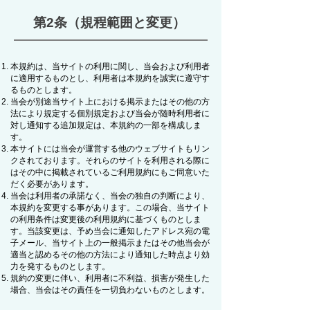
第2条（規程範囲と変更）
本規約は、当サイトの利用に関し、当会および利用者
に適用するものとし、利用者は本規約を誠実に遵守す
るものとします。
当会が別途当サイト上における掲示またはその他の方
法により規定する個別規定および当会が随時利用者に
対し通知する追加規定は、本規約の一部を構成しま
す。
本サイトには当会が運営する他のウェブサイトもリン
クされております。それらのサイトを利用される際に
はその中に掲載されているご利用規約にもご同意いた
だく必要があります。
当会は利用者の承諾なく、当会の独自の判断により、
本規約を変更する事があります。この場合、当サイト
の利用条件は変更後の利用規約に基づくものとしま
す。当該変更は、予め当会に通知したアドレス宛の電
子メール、当サイト上の一般掲示またはその他当会が
適当と認めるその他の方法により通知した時点より効
力を発するものとします。
規約の変更に伴い、利用者に不利益、損害が発生した
場合、当会はその責任を一切負わないものとします。