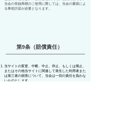
当会の登録商標のご使用に際しては、当会の書面によ
る事前許諾が必要となります。
第9条（賠償責任）
当サイトの変更、中断、中止、停止、もしくは廃止、
またはその他当サイトに関連して発生した利用者また
は第三者の損害について、当会は一切の責任を負わな
いものとします。
利用者が当サイトの利用によって第三者に対して損害
を与えた場合、利用者は自己の責任と費用をもって解
決し、当会に損害を与えることのないものとします。
利用者が本規約に反した行為、または不正もしくは違
法な行為によって当会に損害を与えた場合、当会は当
該利用者に対して相応の損害賠償の請求ができるもの
とします。