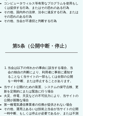
コンピュータウィルス等有害なプログラムを使用もし
くは提供する行為、またはその恐れのある行為
その他、国内外の法律、法令に違反する行為、または
その恐れのある行為
その他、当会が不適切と判断する行為
第5条（公開中断・停止）
当会は以下の何れかの事由に該当する場合、当
会の独自の判断により、利用者に事前に通知す
ることなく当サイトの一部もしくは全部の公開
を一時中断、または停止することがあります。
当サイト公開のための装置、システムの保守点検、更
新を定期的にまたは緊急に行う場合
火災、停電、天災などの不可抗力により、当サイトの
公開が困難な場合
第一種電気通信事業者の任務が提供されない場合
その他、運用上あるいは技術上当会が当サイトの公開
一時中断、もしくは停止が必要であるか、または不測