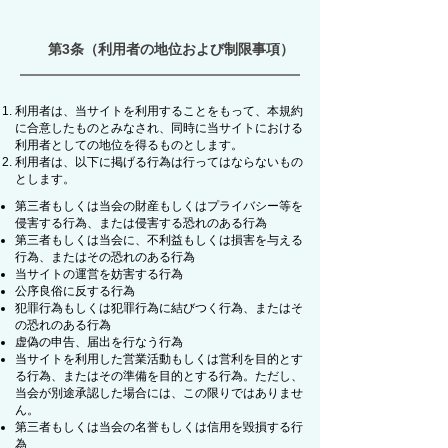
第3条（利用者の地位および制限事項）
利用者は、当サイトを利用することをもって、本規約
に合意したものとみなされ、同時に当サイトにおける
利用者としての地位を得るものとします。
利用者は、以下に掲げる行為は行ってはならないもの
とします。
第三者もしくは当会の財産もしくはプライバシー等を
侵害する行為、または侵害する恐れのある行為
第三者もしくは当会に、不利益もしくは損害を与える
行為、またはその恐れのある行為
当サイトの運営を妨害する行為
公序良俗に反する行為
犯罪行為もしくは犯罪行為に結びつく行為、またはそ
の恐れのある行為
虚偽の申告、届出を行なう行為
当サイトを利用した営業活動もしくは営利を目的とす
る行為、またはその準備を目的とする行為。ただし、
当会が別途承認した場合には、この限りではありませ
ん。
第三者もしくは当会の名誉もしくは信用を毀損する行
為